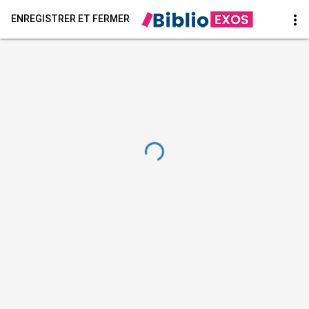
more_vert
ENREGISTRER ET FERMER