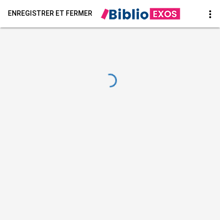
more_vert
ENREGISTRER ET FERMER