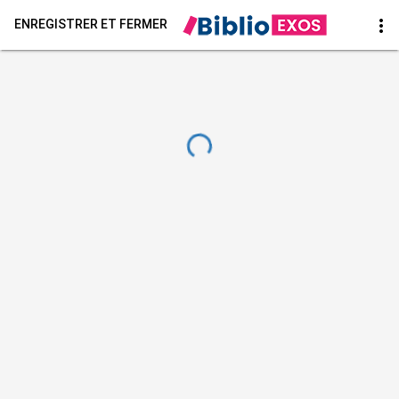
more_vert
ENREGISTRER ET FERMER