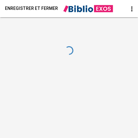
more_vert
ENREGISTRER ET FERMER