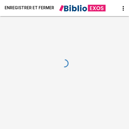
more_vert
ENREGISTRER ET FERMER