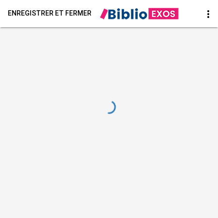
more_vert
ENREGISTRER ET FERMER