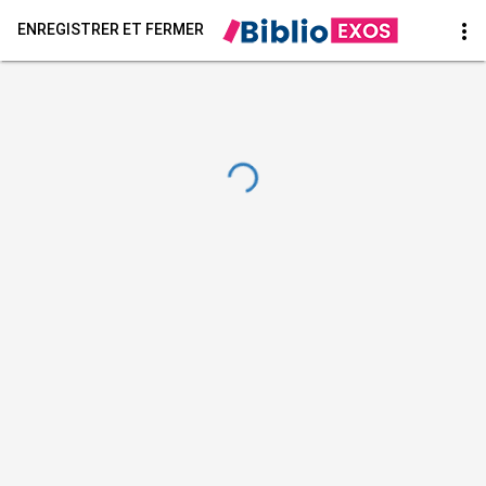
more_vert
ENREGISTRER ET FERMER