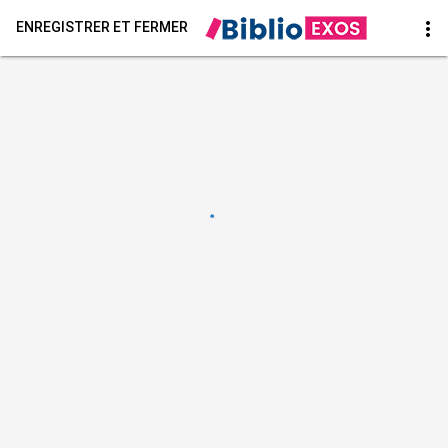
more_vert
ENREGISTRER ET FERMER