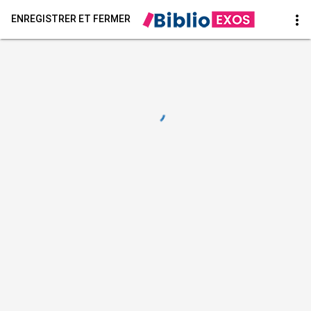
more_vert
ENREGISTRER ET FERMER