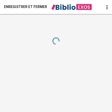
more_vert
ENREGISTRER ET FERMER