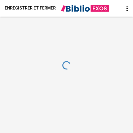
more_vert
ENREGISTRER ET FERMER