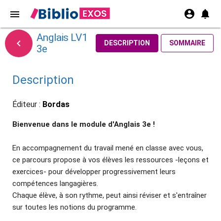
account_circle
notifications
menu
Anglais LV1

DESCRIPTION
SOMMAIRE
3e
Description
Éditeur :
Bordas
Bienvenue dans le module d'Anglais 3e !
En accompagnement du travail mené en classe avec vous,
ce parcours propose à vos élèves les ressources -leçons et
exercices- pour développer progressivement leurs
compétences langagières.
Chaque élève, à son rythme, peut ainsi réviser et s'entraîner
sur toutes les notions du programme.