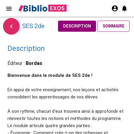
account_circle
notifications
menu
SES 2de

DESCRIPTION
SOMMAIRE
Description
Éditeur :
Bordas
Bienvenue dans le module de SES 2de !
En appui de votre enseignement, nos leçons et activités
consolident les apprentissages de vos élèves.
À son rythme, chacun d'eux trouvera ainsi à approfondir et
réinvestir toutes les notions et méthodes du programme.
Le module articule quatre grandes parties :
- Économie : Comment crée-t-on des richesses et